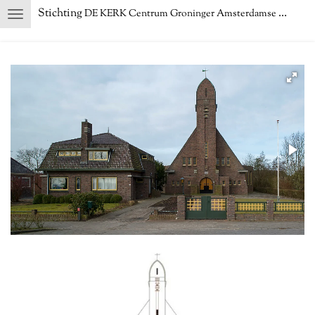
Stichting
DE KERK Centrum Groninger Amsterdamse School
Ga
direct
naar
de
hoofdinhoud