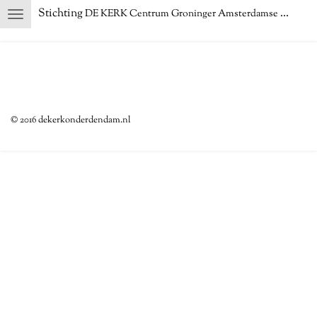
Stichting
DE KERK Centrum Groninger Amsterdamse School
Ga
direct
naar
de
hoofdinhoud
© 2016 dekerkonderdendam.nl