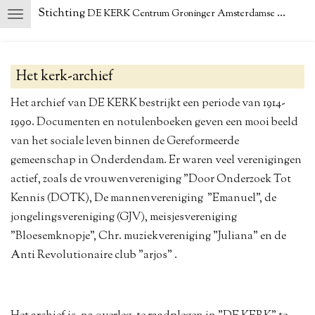
Stichting
DE KERK Centrum Groninger Amsterdamse School
Ga
direct
naar
Het kerk-archief
de
hoofdinhoud
Het archief van DE KERK bestrijkt een periode van 1914-
1990. Documenten en notulenboeken geven een mooi beeld
van het sociale leven binnen de Gereformeerde
gemeenschap in Onderdendam. Er waren veel verenigingen
actief, zoals de vrouwenvereniging "Door Onderzoek Tot
Kennis (DOTK), De mannenvereniging "Emanuel", de
jongelingsvereniging (GJV), meisjesvereniging
"Bloesemknopje", Chr. muziekvereniging "Juliana" en de
Anti Revolutionaire club "arjos" .