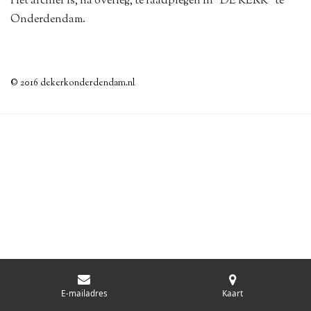
Het archief is, na overleg, te raadplegen in "DE KERK" te
Onderdendam.
© 2016 dekerkonderdendam.nl
E-mailadres
Kaart