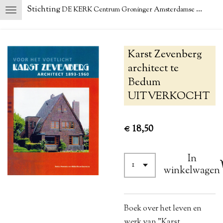
Stichting
DE KERK Centrum Groninger Amsterdamse School
Ga
direct
naar
de
Karst Zevenberg
hoofdinhoud
architect te
Bedum
UITVERKOCHT
€ 18,50
In
winkelwagen
Boek over het leven en
werk van "Karst