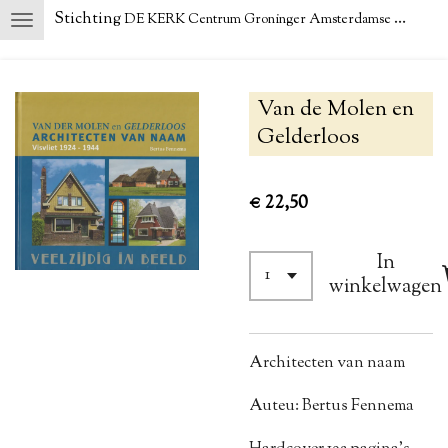
Stichting
DE KERK Centrum Groninger Amsterdamse School
Ga
direct
naar
de
Van de Molen en
hoofdinhoud
Gelderloos
€ 22,50
In
winkelwagen
Architecten van naam
Auteu: Bertus Fennema